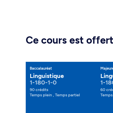
Ce cours est offe
Baccalauréat
Majeur
Linguistique
Ling
1-180-1-0
1-18
90 crédits
60 cré
Temps plein , Temps partiel
Temps 