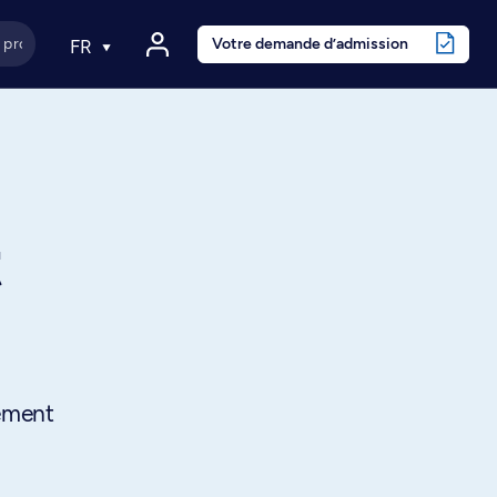
Votre demande d’admission
FR
t
pement