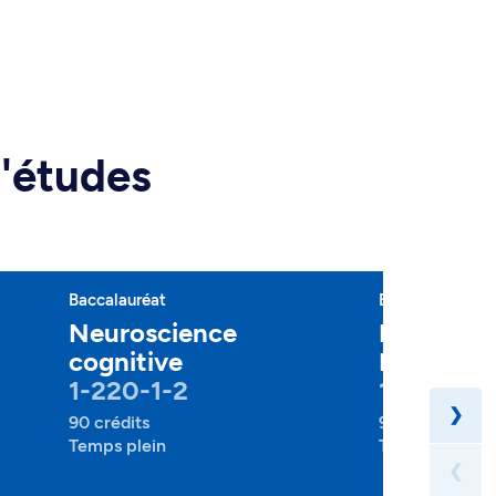
d'études
Baccalauréat
Baccalauréat
Neuroscience
Psycholo
cognitive
Laval
1-220-1-2
1-220-1-
❯
90 crédits
90 crédits
Temps plein
Temps plein
❮