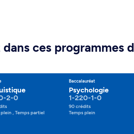
rt dans ces programmes 
e
Baccalauréat
uistique
Psychologie
0-2-0
1-220-1-0
dits
90 crédits
plein , Temps partiel
Temps plein