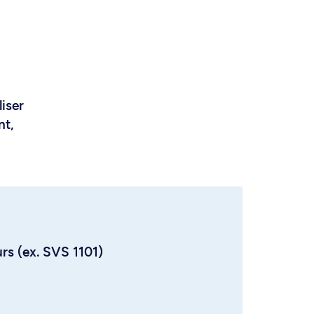
liser
nt,
urs (ex. SVS 1101)