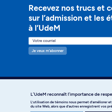
Recevez nos trucs et c
sur l’admission et les 
à l’UdeM
Je veux m'abonner
L’UdeM reconnaît l’importance de respec
L’utilisation de témoins nous permet d’améliorer e
Facebook
Instagram
T
du site Web, alors que d’autres enregistrent vos p