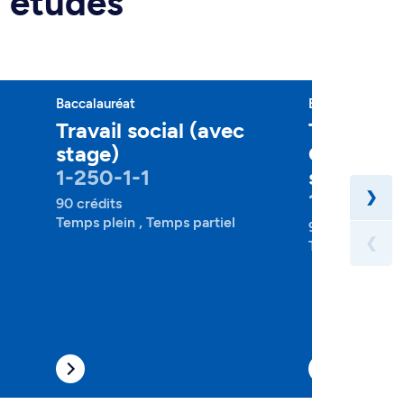
d'études
Baccalauréat
Baccalauréat
Travail social (avec
Travail so
stage)
Campus L
1-250-1-1
stage)
1-250-1-
❯
90 crédits
Temps plein , Temps partiel
90 crédits
❮
Temps plein , 