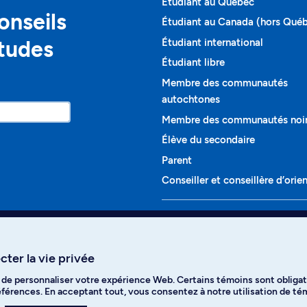
Étudiant au Québec
onseils
Étudiant au Canada (hors Qué
études
Étudiant international
Étudiant libre
Membre des communautés
autochtones
Membre des communautés noi
Élève du secondaire
Parent
Conseiller et conseillère d’orie
Programmes et cours
Liste complète des cours
ter la vie privée
Voir tous les programmes
t de personnaliser votre expérience Web. Certains témoins sont obligat
ikTok
YouTube
Spotify
références. En acceptant tout, vous consentez à notre utilisation de t