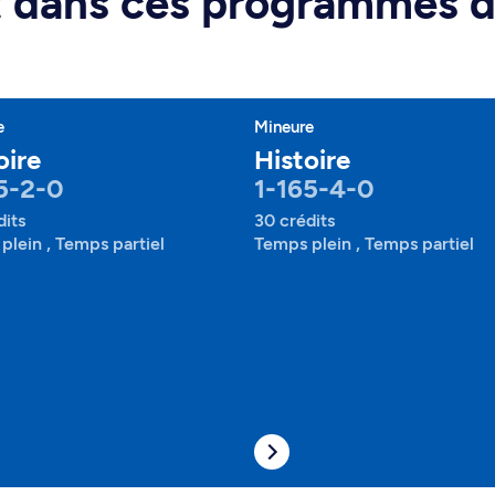
rt dans ces programmes 
e
Mineure
oire
Histoire
5-2-0
1-165-4-0
dits
30 crédits
plein , Temps partiel
Temps plein , Temps partiel