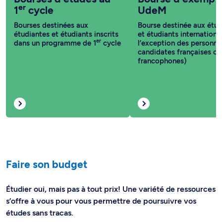
er
1
cycle
UdeM
Bourses destinées aux
Bourse destinée aux étud
étudiantes et étudiants inscrits
et étudiants internationa
er
dans un programme de 1
cycle
l’exception des personne
candidates françaises ou
francophones)
Faire son budget
Étudier oui, mais pas à tout prix! Une variété de ressources
s’offre à vous pour vous permettre de poursuivre vos
études sans tracas.