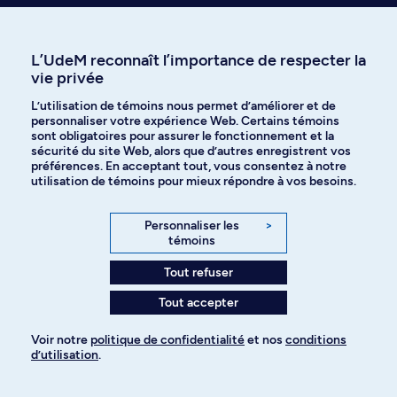
L’UdeM reconnaît l’importance de respecter la
Affiniti
vie privée
L’utilisation de témoins nous permet d’améliorer et de
personnaliser votre expérience Web. Certains témoins
Langues
sont obligatoires pour assurer le fonctionnement et la
sécurité du site Web, alors que d’autres enregistrent vos
préférences. En acceptant tout, vous consentez à notre
utilisation de témoins pour mieux répondre à vos besoins.
Facebook
Instagram
Personnaliser les
>
TikTok
YouTube
témoins
Tout refuser
Spotify
Tout accepter
Politique de confidentialité
Voir notre
politique de confidentialité
et nos
conditions
d’utilisation
.
Pour ajouter à votre demande
Paramètres des témoins