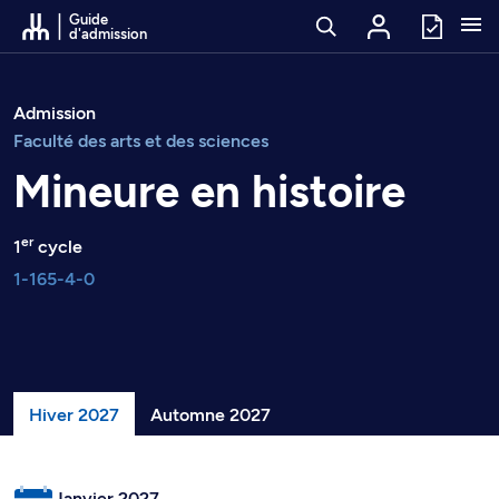
Passer au contenu
Guide
d'admission
Admission
Faculté des arts et des sciences
Mineure en histoire
er
1
cycle
1-165-4-0
Hiver 2027
Automne 2027
Janvier 2027