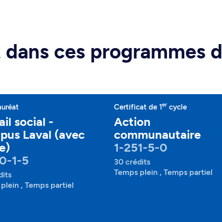
rt dans ces programmes 
er
auréat
Certificat de 1
cycle
il social -
Action
us Laval (avec
communautaire
e)
1-251-5-0
0-1-5
30 crédits
Temps plein , Temps partiel
dits
plein , Temps partiel