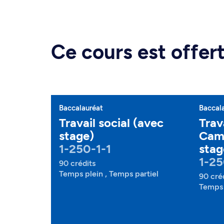
Ce cours est offe
Baccalauréat
Baccal
Travail social (avec
Trava
stage)
Camp
1-250-1-1
stag
1-25
90 crédits
Temps plein , Temps partiel
90 cré
Temps 