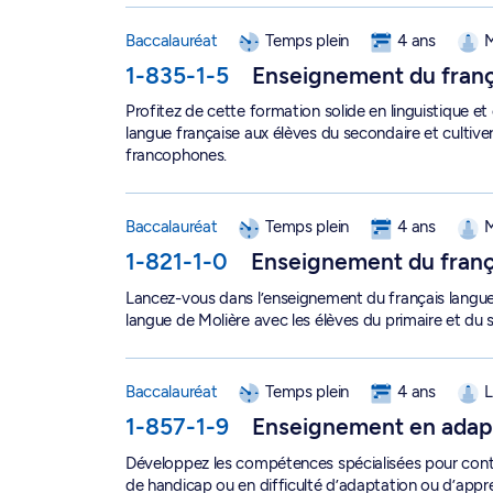
Baccalauréat en enseignement du français au se
Baccalauréat
Temps plein
4 ans
M
1-835-1-5
Enseignement du franç
Profitez de cette formation solide en linguistique et
langue française aux élèves du secondaire et cultiver
francophones.
Baccalauréat en enseignement du français lang
Baccalauréat
Temps plein
4 ans
M
1-821-1-0
Enseignement du franç
Lancez-vous dans l’enseignement du français langue
langue de Molière avec les élèves du primaire et du
Baccalauréat en enseignement en adaptation sco
Baccalauréat
Temps plein
4 ans
L
1-857-1-9
Enseignement en adapt
Développez les compétences spécialisées pour contrib
de handicap ou en difficulté d’adaptation ou d’appre