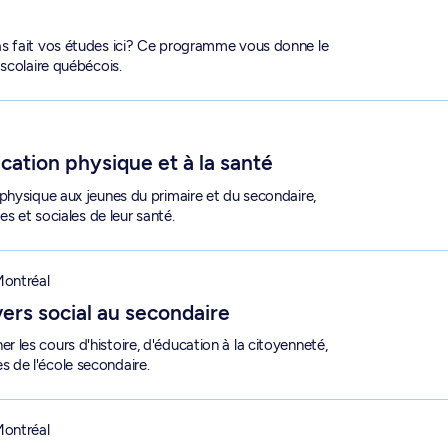
as fait vos études ici? Ce programme vous donne le
scolaire québécois.
sique et à la santé - 1-822-1-0
ation physique et à la santé
physique aux jeunes du primaire et du secondaire,
es et sociales de leur santé.
l au secondaire - 1-841-1-0
ontréal
ers social au secondaire
les cours d'histoire, d'éducation à la citoyenneté,
 de l'école secondaire.
de la citoyenneté québécoise au secondaire - 1-835-1-9
ontréal