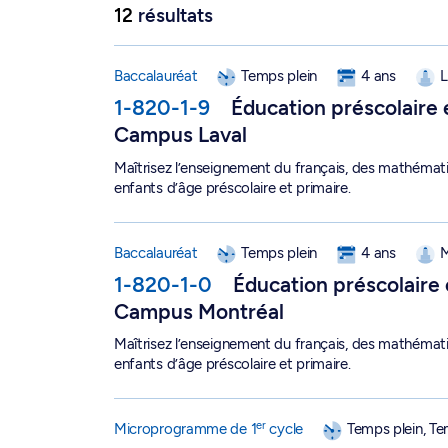
12
résultats
Baccalauréat en éducation préscolaire et ensei
Baccalauréat
Temps plein
4 ans
L
1-820-1-9
Éducation préscolaire
Campus Laval
Maîtrisez l’enseignement du français, des mathémati
enfants d’âge préscolaire et primaire.
Baccalauréat en éducation préscolaire et ensei
Baccalauréat
Temps plein
4 ans
M
1-820-1-0
Éducation préscolaire
Campus Montréal
Maîtrisez l’enseignement du français, des mathémati
enfants d’âge préscolaire et primaire.
er
Microprogramme de 1
cycle de qualification 
er
Microprogramme de 1
cycle
Temps plein, Te