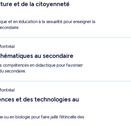
ture et de la citoyenneté
que et en éducation à la sexualité pour enseigner la
secondaire.
es au secondaire - 1-834-1-2
ontréal
hématiques au secondaire
des compétences en didactique pour favoriser
du secondaire.
es technologies au secondaire - 1-828-1-0
ontréal
nces et des technologies au
u en biologie pour faire jaillir l'étincelle des