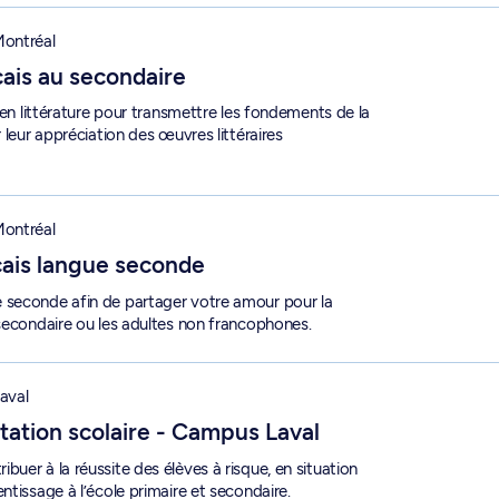
condaire - 1-835-1-5
ontréal
ais au secondaire
 en littérature pour transmettre les fondements de la
 leur appréciation des œuvres littéraires
ue seconde - 1-821-1-0
ontréal
ais langue seconde
 seconde afin de partager votre amour pour la
 secondaire ou les adultes non francophones.
laire - Campus Laval - 1-857-1-9
aval
ation scolaire - Campus Laval
uer à la réussite des élèves à risque, en situation
ntissage à l’école primaire et secondaire.