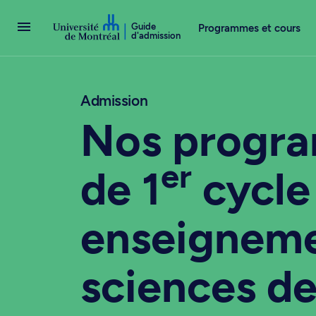
Passer au contenu
Guide
Programmes et cours
d'admission
Admission
Nos progr
er
de 1
cycle
enseigneme
sciences d