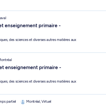
gnement primaire - Campus Laval - 1-820-1-9
aval
 et enseignement primaire -
ques, des sciences et diverses autres matières aux
gnement primaire - Campus Montréal - 1-820-1-0
ontréal
 et enseignement primaire -
ques, des sciences et diverses autres matières aux
en enseignement - 1-827-7-0
mps partiel
Montréal, Virtuel