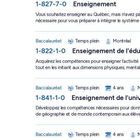
1-827-7-0
Enseignement
Vous souhaitez enseigner au Québec, mais n'avez p
nécessaire pour vous préparer à intégrer le système 
Baccalauréat en enseignement de l'éducation phy
Baccalauréat
Temps plein
Montréal
1-822-1-0
Enseignement de l'éduc
Acquérez les compétences pour enseigner l’activité 
tout en les initiant aux dimensions physiques, mental
Baccalauréat en enseignement de l'univers socia
Baccalauréat
Temps plein
4 ans
M
1-841-1-0
Enseignement de l'univ
Développez les compétences nécessaires pour donner 
de géographie et de monde contemporain aux élèves
Baccalauréat en enseignement de la culture et 
Baccalauréat
Temps plein
4 ans
M