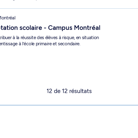
olaire - Campus Montréal - 1-857-1-0
ontréal
ation scolaire - Campus Montréal
uer à la réussite des élèves à risque, en situation
ntissage à l’école primaire et secondaire.
12
de
12
résultats