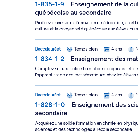
1-835-1-9
Enseignement de la cul
québécoise au secondaire
Profitez d’une solide formation en éducation, en éthi
culture et la citoyenneté québécoise aux élèves du 
Baccalauréat en enseignement des mathématiqu
Baccalauréat
Temps plein
4 ans
M
1-834-1-2
Enseignement des mat
Comptez sur une solide formation disciplinaire et 
l’apprentissage des mathématiques chez les élèves 
Baccalauréat en enseignement des sciences et d
Baccalauréat
Temps plein
4 ans
M
1-828-1-0
Enseignement des scie
secondaire
Acquérez une solide formation en chimie, en physique o
sciences et des technologies à l'école secondaire.