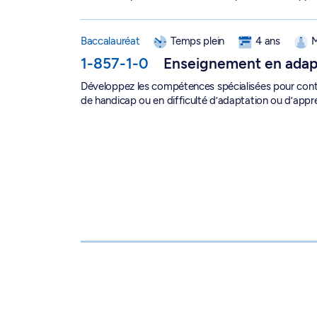
Baccalauréat en enseignement en adaptation sc
Baccalauréat
Temps plein
4 ans
M
1-857-1-0
Enseignement en adapt
Développez les compétences spécialisées pour contrib
de handicap ou en difficulté d’adaptation ou d’appre