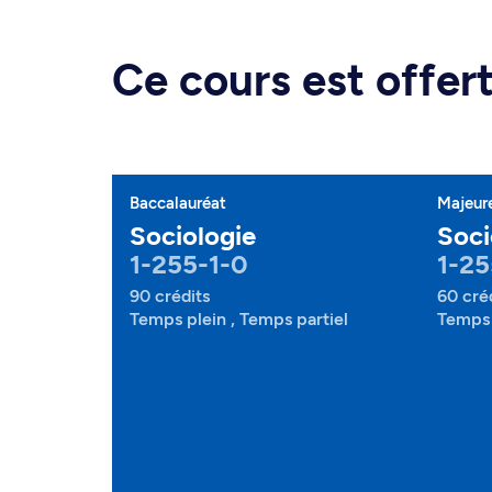
Ce cours est offe
Baccalauréat
Majeur
Sociologie
Soci
1-255-1-0
1-25
90 crédits
60 cré
Temps plein , Temps partiel
Temps 