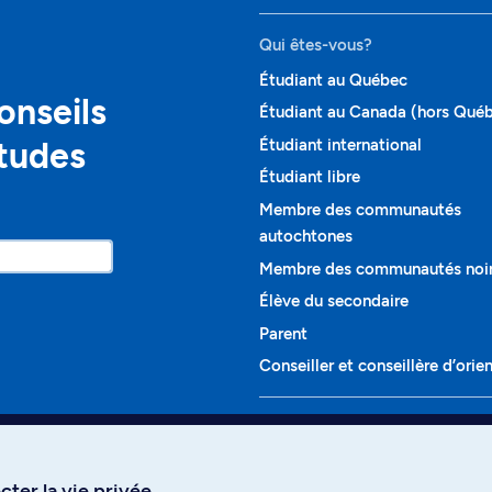
Qui êtes-vous?
Étudiant au Québec
onseils
Étudiant au Canada (hors Qué
études
Étudiant international
Étudiant libre
Membre des communautés
autochtones
Membre des communautés noi
Élève du secondaire
Parent
Conseiller et conseillère d’orie
Programmes et cours
Liste complète des cours
ter la vie privée