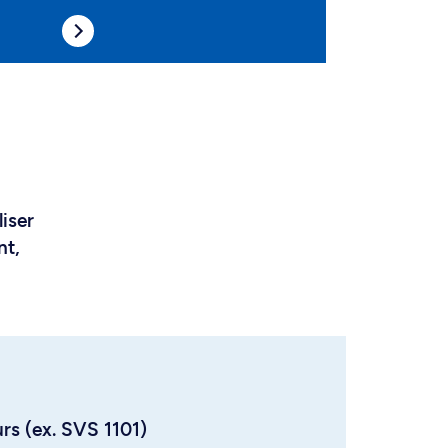
liser
nt,
urs (ex. SVS 1101)