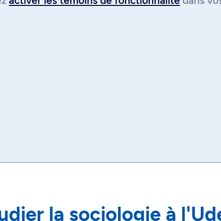
lez
activer les témoins de fonctionnalité
dans vo
udier la sociologie à l'U