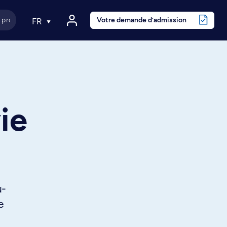
Votre demande d’admission
FR
vie
u-
e