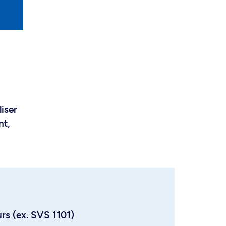
liser
nt,
urs (ex. SVS 1101)