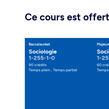
Ce cours est offe
Baccalauréat
Majeur
Sociologie
Soci
1-255-1-0
1-25
90 crédits
60 cré
Temps plein , Temps partiel
Temps 