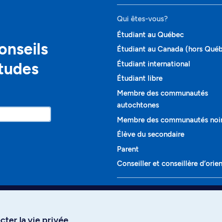
Qui êtes-vous?
Étudiant au Québec
onseils
Étudiant au Canada (hors Qué
études
Étudiant international
Étudiant libre
Membre des communautés
autochtones
Membre des communautés noi
Élève du secondaire
Parent
Conseiller et conseillère d’orie
Programmes et cours
Liste complète des cours
ter la vie privée