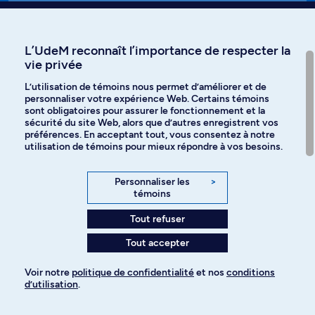
Affiniti
L’UdeM reconnaît l’importance de respecter la
vie privée
L’utilisation de témoins nous permet d’améliorer et de
personnaliser votre expérience Web. Certains témoins
Langues
sont obligatoires pour assurer le fonctionnement et la
sécurité du site Web, alors que d’autres enregistrent vos
préférences. En acceptant tout, vous consentez à notre
Facebook
Instagram
utilisation de témoins pour mieux répondre à vos besoins.
TikTok
YouTube
Personnaliser les
>
témoins
Spotify
Tout refuser
Tout accepter
Politique de confidentialité
Voir notre
politique de confidentialité
et nos
conditions
d’utilisation
.
Paramètres des témoins