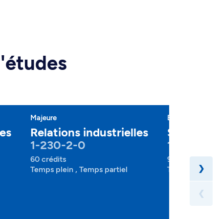
d'études
Majeure
Baccalauréat
les
Relations industrielles
Sociologi
1-230-2-0
1-255-1-
60 crédits
90 crédits
❯
Temps plein , Temps partiel
Temps plein , 
❮