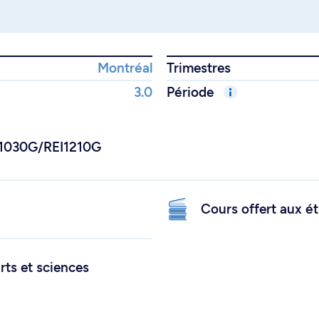
Montréal
Trimestres
3.0
Période
EI1030G/REI1210G
Cours offert aux ét
rts et sciences