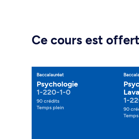
Ce cours est offe
Baccalauréat
Baccal
Psychologie
Psyc
1-220-1-0
Lava
1-22
90 crédits
Temps plein
90 cré
Temps 