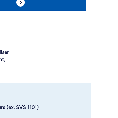
liser
nt,
urs (ex. SVS 1101)