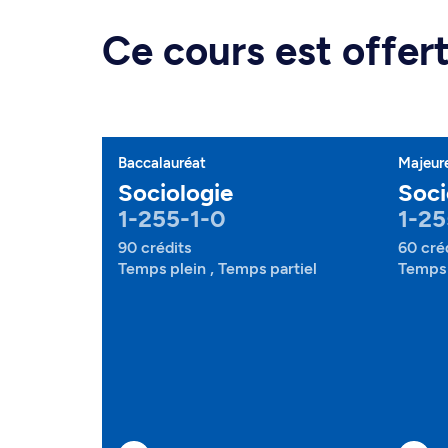
Ce cours est offe
Baccalauréat
Majeur
Sociologie
Soci
1-255-1-0
1-25
90 crédits
60 cré
Temps plein , Temps partiel
Temps 