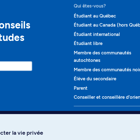
Qui êtes-vous?
Étudiant au Québec
onseils
Étudiant au Canada (hors Qué
études
Étudiant international
Étudiant libre
Membre des communautés
autochtones
Membre des communautés noi
Élève du secondaire
Parent
Conseiller et conseillère d’orie
Programmes et cours
Liste complète des cours
ter la vie privée
Voir tous les programmes