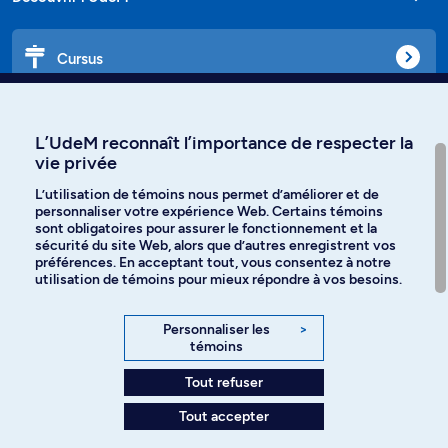
Cursus
Affiniti
L’UdeM reconnaît l’importance de respecter la
vie privée
L’utilisation de témoins nous permet d’améliorer et de
personnaliser votre expérience Web. Certains témoins
Langues
sont obligatoires pour assurer le fonctionnement et la
sécurité du site Web, alors que d’autres enregistrent vos
préférences. En acceptant tout, vous consentez à notre
Facebook
Instagram
utilisation de témoins pour mieux répondre à vos besoins.
TikTok
YouTube
Personnaliser les
>
témoins
Spotify
Tout refuser
Tout accepter
Politique de confidentialité