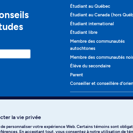
Étudiant au Québec
onseils
Étudiant au Canada (hors Qué
études
Étudiant international
Étudiant libre
Membre des communautés
autochtones
Membre des communautés noi
Élève du secondaire
Parent
Conseiller et conseillère d’orie
Programmes et cours
Liste complète des cours
ter la vie privée
Voir tous les programmes
t de personnaliser votre expérience Web. Certains témoins sont obligat
ikTok
YouTube
Spotify
références. En acceptant tout, vous consentez à notre utilisation de t