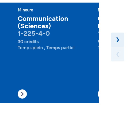
Mineure
Baccalauréat
Communication
Communic
(Sciences)
Politique
1-225-4-0
1-227-1-
❯
30 crédits
90 crédits
Temps plein , Temps partiel
Temps plein , 
❮