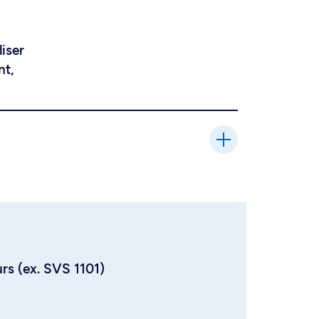
liser
nt,
urs (ex. SVS 1101)