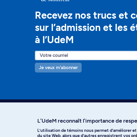
Recevez nos trucs et c
sur l’admission et les 
à l’UdeM
Je veux m'abonner
L’UdeM reconnaît l’importance de respec
L’utilisation de témoins nous permet d’améliorer e
Facebook
Instagram
T
du site Web, alors que d’autres enregistrent vos p