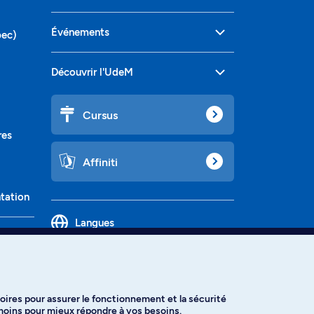
Événements
bec)
Découvrir l'UdeM
Cursus
res
Affiniti
ntation
Langues
oires pour assurer le fonctionnement et la sécurité
émoins pour mieux répondre à vos besoins.