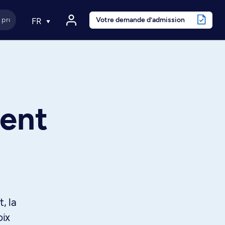
Votre demande d’admission
FR
ent
, la
oix