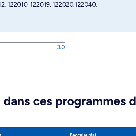
12, 122010, 122019, 122020,122040.
3.0
rt dans ces programmes 
e
Baccalauréat