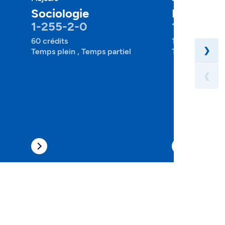
Sociologie
Nutrition
1-255-2-0
1-320-1-
60 crédits
120 crédits
❯
Temps plein , Temps partiel
Temps plein
❮