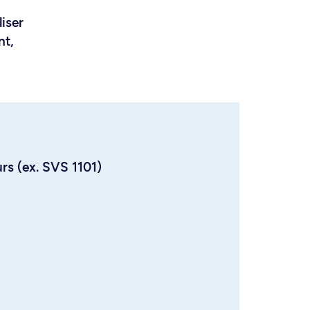
liser
nt,
urs (ex. SVS 1101)