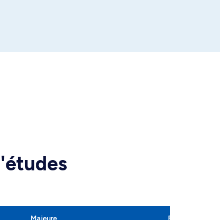
d'études
Majeure
Baccalauréat