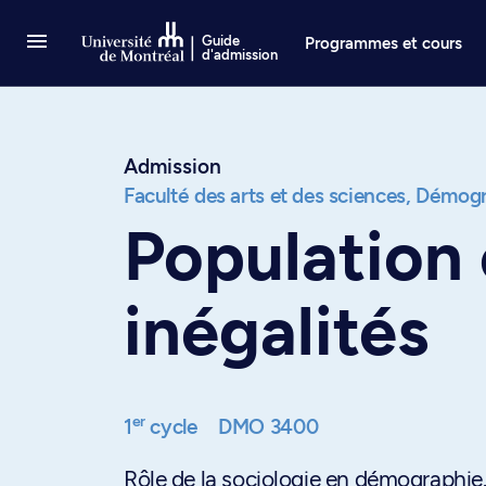
Passer au contenu
Guide
Programmes et cours
d'admission
Admission
Faculté des arts et des sciences,
Démogr.
Population e
inégalités
er
1
cycle
DMO 3400
Rôle de la sociologie en démographie.