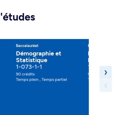
d'études
Baccalauréat
Baccalauréat
Démographie et
Mathémat
Statistique
Économi
1-073-1-1
1-193-1-0
❯
90 crédits
90 crédits
Temps plein , Temps partiel
Temps plein , 
❮