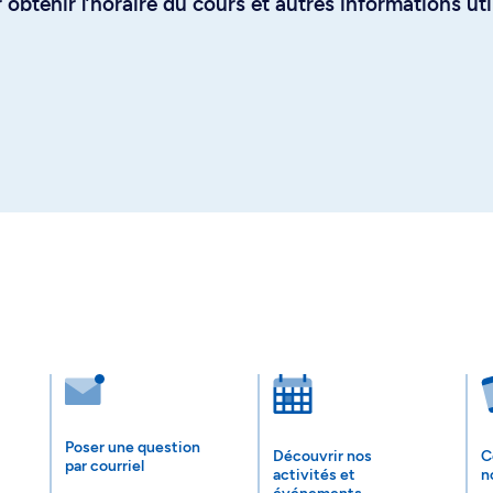
obtenir l’horaire du cours et autres informations uti
Poser une question
Découvrir nos
C
par courriel
activités et
n