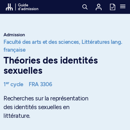
Passer au contenu
Guide
d'admission
Admission
Faculté des arts et des sciences,
Littératures lang.
française
Théories des identités
sexuelles
er
1
cycle
FRA 3306
Recherches sur la représentation
des identités sexuelles en
littérature.