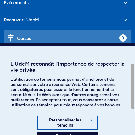
Événements
Découvrir l'UdeM
Cursus
Affiniti
L’UdeM reconnaît l’importance de respecter la
vie privée
L’utilisation de témoins nous permet d’améliorer et de
personnaliser votre expérience Web. Certains témoins
Langues
sont obligatoires pour assurer le fonctionnement et la
sécurité du site Web, alors que d’autres enregistrent vos
préférences. En acceptant tout, vous consentez à notre
Facebook
Instagram
utilisation de témoins pour mieux répondre à vos besoins.
TikTok
YouTube
Personnaliser les
>
témoins
Spotify