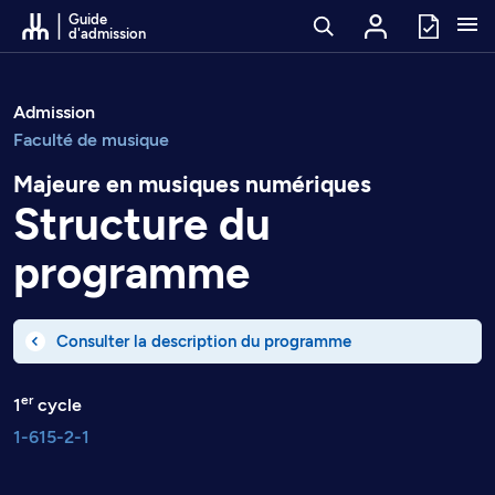
Passer au contenu
Guide
d'admission
Admission
Faculté de musique
Majeure en musiques numériques
Structure du
programme
Consulter la description du programme
er
1
cycle
1-615-2-1