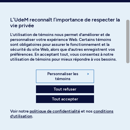
MUS 1315
Initiation à la théorie musicale
Introduction aux théories musicales occidentales et leurs modalités de
représentation, diversité des formes musicales et des tempéraments,
L’UdeM reconnaît l’importance de respecter la
rapport entre rythmique et métrique, tonalité et modalité, segmentation
vie privée
des formes musicales.
L’utilisation de témoins nous permet d’améliorer et de
Horaire de jour
3.0 Crédits
personnaliser votre expérience Web. Certains témoins
sont obligatoires pour assurer le fonctionnement et la
sécurité du site Web, alors que d’autres enregistrent vos
MUS 2134
préférences. En acceptant tout, vous consentez à notre
Métiers en musique
utilisation de témoins pour mieux répondre à vos besoins.
Étude des différents aspects théoriques et pratiques de la carrière en
musique au Québec pour les interprètes, musicologues et compositeurs.
Personnaliser les
>
Horaire de jour
3.0 Crédits
témoins
Tout refuser
MUS 2135
Musique, institutions et politiques culturelles
Tout accepter
Étude de la notion de politique culturelle en lien avec l'histoire des
institutions musicales dans les pays occidentaux en général et au
Voir notre
politique de confidentialité
et nos
conditions
Québec en particulier.
d’utilisation
.
Horaire de jour
3.0 Crédits