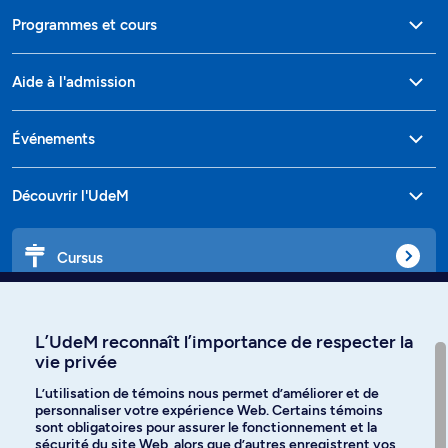
Programmes et cours
Aide à l'admission
Événements
Découvrir l'UdeM
Cursus
Affiniti
L’UdeM reconnaît l’importance de respecter la
vie privée
L’utilisation de témoins nous permet d’améliorer et de
personnaliser votre expérience Web. Certains témoins
Langues
sont obligatoires pour assurer le fonctionnement et la
sécurité du site Web, alors que d’autres enregistrent vos