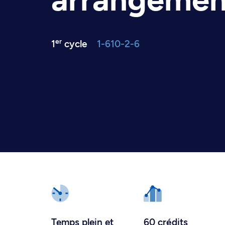
er
1
cycle
1-610-2-6
Temps plein
et
60 crédits