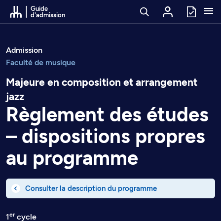
Passer au contenu
Guide
d'admission
Admission
Faculté de musique
Majeure en composition et arrangement
jazz
Règlement des études
– dispositions propres
au programme
Consulter la description du programme
er
1
cycle