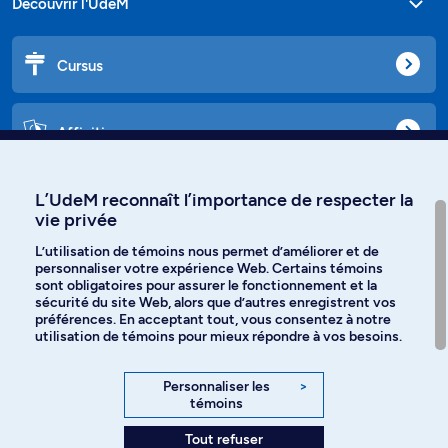
Découvrir l'UdeM
Cursus
Affiniti
L’UdeM reconnaît l’importance de respecter la
vie privée
Langues
L’utilisation de témoins nous permet d’améliorer et de
personnaliser votre expérience Web. Certains témoins
Facebook
Instagram
sont obligatoires pour assurer le fonctionnement et la
sécurité du site Web, alors que d’autres enregistrent vos
préférences. En acceptant tout, vous consentez à notre
TikTok
YouTube
utilisation de témoins pour mieux répondre à vos besoins.
Spotify
Personnaliser les
>
témoins
Tout refuser
Politique de confidentialité