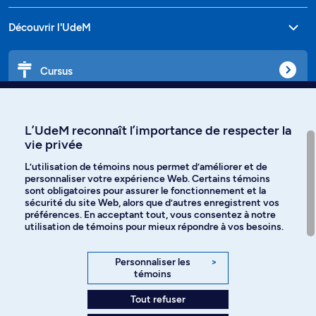
Découvrir l'UdeM
Cursus
Affiniti
L’UdeM reconnaît l’importance de respecter la
vie privée
L’utilisation de témoins nous permet d’améliorer et de
personnaliser votre expérience Web. Certains témoins
Langues
sont obligatoires pour assurer le fonctionnement et la
sécurité du site Web, alors que d’autres enregistrent vos
préférences. En acceptant tout, vous consentez à notre
Facebook
Instagram
utilisation de témoins pour mieux répondre à vos besoins.
TikTok
YouTube
Personnaliser les
>
témoins
Spotify
Tout refuser