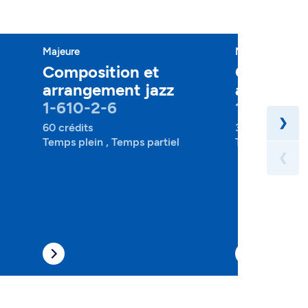
Majeure
Mineure
Composition et
Composit
arrangement jazz
arrangem
1-610-2-6
1-610-4-
❯
60 crédits
30 crédits
Temps plein , Temps partiel
Temps plein , 
❮