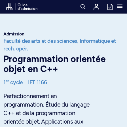
Passer au contenu
Guide
d'admission
Admission
Faculté des arts et des sciences,
Informatique et
rech. opér.
Programmation orientée
objet en C++
er
1
cycle
IFT 1166
Perfectionnement en
programmation. Étude du langage
C++ et de la programmation
orientée objet. Applications aux