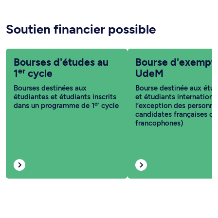
Soutien financier possible
Bourses d'études au
Bourse d'exempt
er
1
cycle
UdeM
Bourses destinées aux
Bourse destinée aux étud
étudiantes et étudiants inscrits
et étudiants internationa
er
dans un programme de 1
cycle
l’exception des personne
candidates françaises ou
francophones)