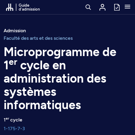
Passer au contenu
Guide
d'admission
Admission
Faculté des arts et des sciences
Microprogramme de
er
1
cycle en
administration des
systèmes
informatiques
er
1
cycle
1-175-7-3