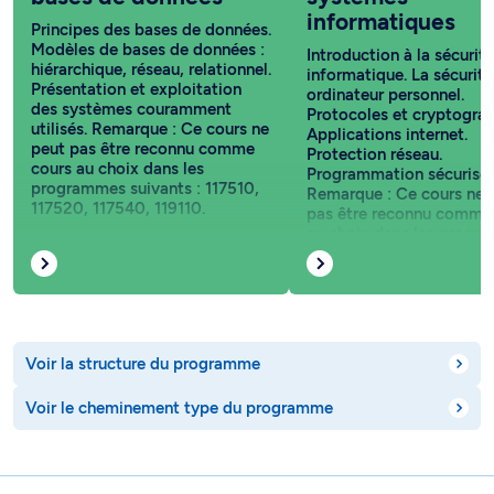
informatiques
Principes des bases de données.
Modèles de bases de données :
Introduction à la sécurité
hiérarchique, réseau, relationnel.
informatique. La sécurité
Présentation et exploitation
ordinateur personnel.
des systèmes couramment
Protocoles et cryptograp
utilisés. Remarque : Ce cours ne
Applications internet.
peut pas être reconnu comme
Protection réseau.
cours au choix dans les
Programmation sécurisée
programmes suivants : 117510,
Remarque : Ce cours ne 
117520, 117540, 119110.
pas être reconnu comme
au choix dans les progr
suivants : 117510, 117520
117540, 119110.
Voir la structure du programme
Voir le cheminement type du programme