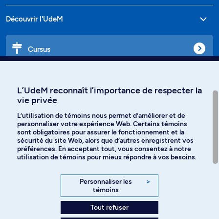
Découvrir l'UdeM
Cursus
Affiniti
L’UdeM reconnaît l’importance de respecter la
vie privée
L’utilisation de témoins nous permet d’améliorer et de
personnaliser votre expérience Web. Certains témoins
Langues
sont obligatoires pour assurer le fonctionnement et la
sécurité du site Web, alors que d’autres enregistrent vos
préférences. En acceptant tout, vous consentez à notre
Facebook
Instagram
utilisation de témoins pour mieux répondre à vos besoins.
TikTok
YouTube
Personnaliser les
>
témoins
Spotify
Tout refuser