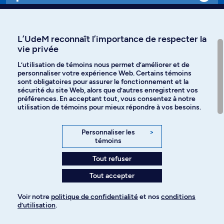
Affiniti
L’UdeM reconnaît l’importance de respecter la
vie privée
L’utilisation de témoins nous permet d’améliorer et de
personnaliser votre expérience Web. Certains témoins
Langues
sont obligatoires pour assurer le fonctionnement et la
sécurité du site Web, alors que d’autres enregistrent vos
préférences. En acceptant tout, vous consentez à notre
Facebook
Instagram
utilisation de témoins pour mieux répondre à vos besoins.
TikTok
YouTube
Personnaliser les
>
témoins
Spotify
Tout refuser
Tout accepter
Politique de confidentialité
Voir notre
politique de confidentialité
et nos
conditions
d’utilisation
.
Paramètres des témoins