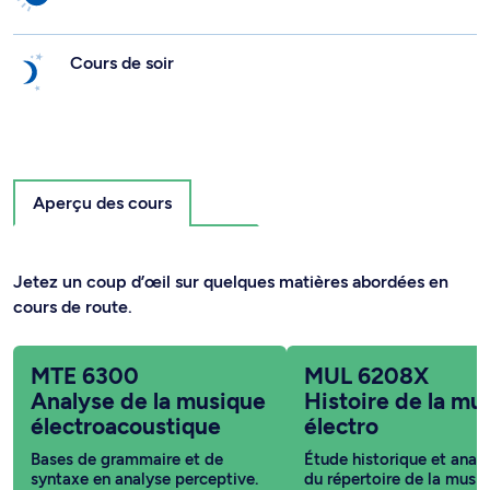
Cours de soir
Aperçu des cours
Jetez un coup d’œil sur quelques matières abordées en
cours de route.
MTE 6300
MUL 6208X
Analyse de la musique
Histoire de la mu
électroacoustique
électro
Bases de grammaire et de
Étude historique et anal
syntaxe en analyse perceptive.
du répertoire de la musi