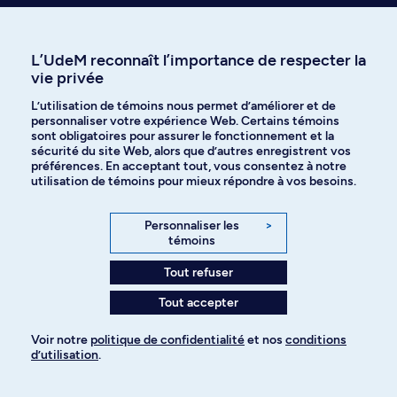
Besoin d’info sur
l’admission?
L’UdeM reconnaît l’importance de respecter la
vie privée
L’utilisation de témoins nous permet d’améliorer et de
personnaliser votre expérience Web. Certains témoins
sont obligatoires pour assurer le fonctionnement et la
sécurité du site Web, alors que d’autres enregistrent vos
préférences. En acceptant tout, vous consentez à notre
Communiquer avec le Service de
utilisation de témoins pour mieux répondre à vos besoins.
l'admission et du recrutement
Personnaliser les
>
témoins
Tout refuser
Tout accepter
Visiter le Centre d’aide en ligne
Voir notre
politique de confidentialité
et nos
conditions
d’utilisation
.
Pour ajouter à votre demande
Voir nos réponses instantanées