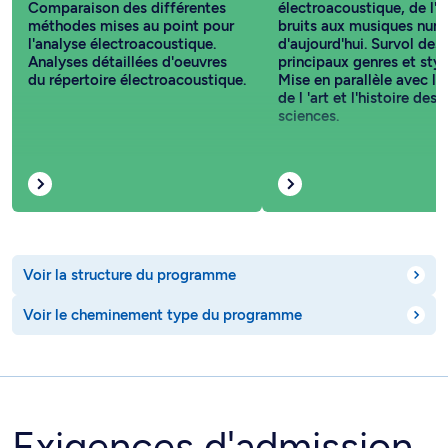
Comparaison des différentes
électroacoustique, de l'a
méthodes mises au point pour
bruits aux musiques num
l'analyse électroacoustique.
d'aujourd'hui. Survol des
Analyses détaillées d'oeuvres
principaux genres et styl
du répertoire électroacoustique.
Mise en parallèle avec l'h
de l 'art et l'histoire des
sciences.
Voir la structure du programme
Voir le cheminement type du programme
Exigences d'admission