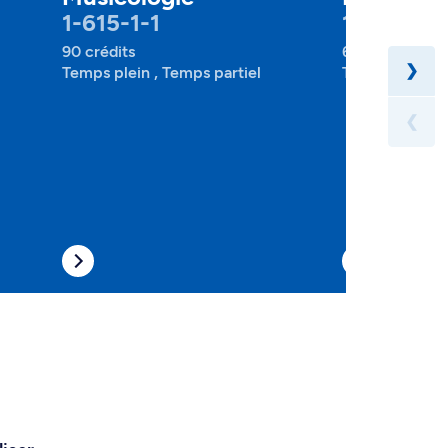
1-615-1-1
1-615-2-1
90 crédits
60 crédits
❯
Temps plein , Temps partiel
Temps plein , 
❮