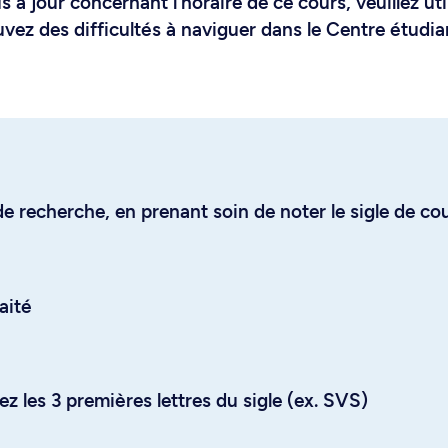
 à jour concernant l'horaire de ce cours, veuillez uti
uvez des difficultés à naviguer dans le Centre étudia
e recherche, en prenant soin de noter le sigle de co
aité
z les 3 premières lettres du sigle (ex. SVS)