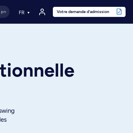
Votre demande d’admission
FR
tionnelle
 swing
les