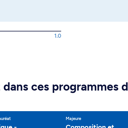
1.0
rt dans ces programmes 
auréat
Majeure
que -
Composition et