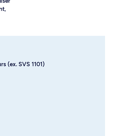
liser
nt,
urs (ex. SVS 1101)