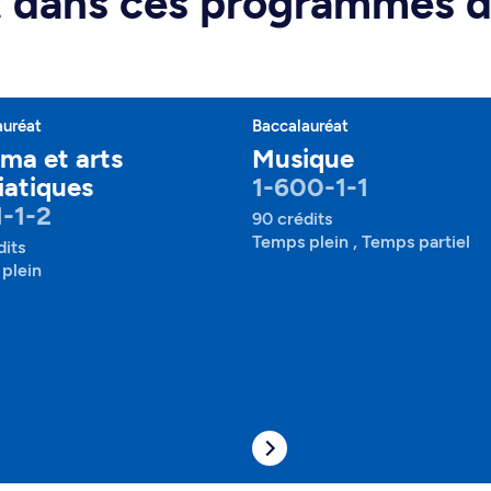
rt dans ces programmes 
auréat
Baccalauréat
ma et arts
Musique
atiques
1-600-1-1
1-1-2
90 crédits
Temps plein , Temps partiel
dits
plein