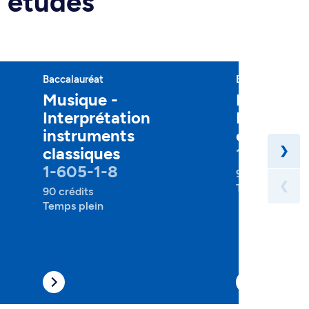
d'études
Baccalauréat
Baccalauréat
Musique -
Musique 
Interprétation
Interprét
instruments
classique
classiques
1-605-1-
❯
1-605-1-8
90 crédits
❮
Temps plein
90 crédits
Temps plein