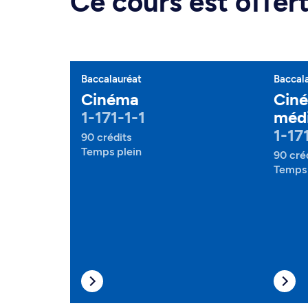
Ce cours est offe
Baccalauréat
Baccal
Cinéma
Ciné
1-171-1-1
médi
1-17
90 crédits
Temps plein
90 cré
Temps 