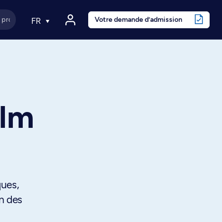
Votre demande d’admission
FR
ilm
ques,
in des