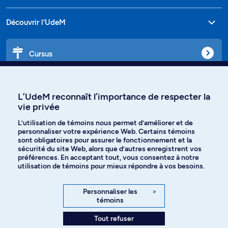
Découvrir l'UdeM
Cursus
Affiniti
L’UdeM reconnaît l’importance de respecter la
vie privée
L’utilisation de témoins nous permet d’améliorer et de
personnaliser votre expérience Web. Certains témoins
Langues
sont obligatoires pour assurer le fonctionnement et la
sécurité du site Web, alors que d’autres enregistrent vos
préférences. En acceptant tout, vous consentez à notre
Facebook
Instagram
utilisation de témoins pour mieux répondre à vos besoins.
TikTok
YouTube
Personnaliser les
>
témoins
Spotify
Tout refuser