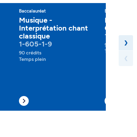
Baccalauréat
Baccalauréat
Musique -
Musique 
Interprétation chant
Composit
classique
1-610-1-0
1-605-1-9
❯
90 crédits
Temps plein
90 crédits
❮
Temps plein