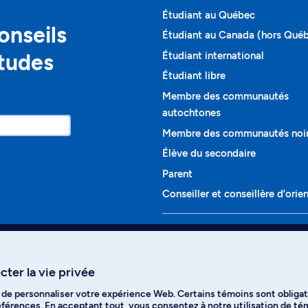
Étudiant au Québec
onseils
Étudiant au Canada (hors Qué
études
Étudiant international
Étudiant libre
Membre des communautés
autochtones
Membre des communautés noi
Élève du secondaire
Parent
Conseiller et conseillère d’orie
Programmes et cours
Liste complète des cours
ter la vie privée
Voir tous les programmes
t de personnaliser votre expérience Web. Certains témoins sont obligat
ikTok
YouTube
Spotify
références. En acceptant tout, vous consentez à notre utilisation de t