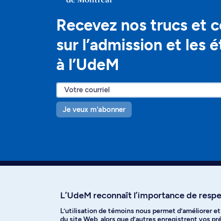
Recevez nos trucs et c
sur l’admission et les 
à l’UdeM
Je veux m'abonner
L’UdeM reconnaît l’importance de respec
L’utilisation de témoins nous permet d’améliorer e
Facebook
Instagram
T
du site Web, alors que d’autres enregistrent vos p