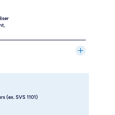
liser
nt,
urs (ex. SVS 1101)