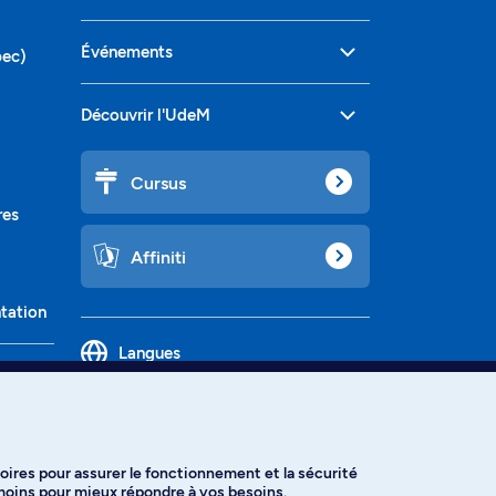
Événements
bec)
Découvrir l'UdeM
Cursus
res
Affiniti
ntation
Langues
oires pour assurer le fonctionnement et la sécurité
émoins pour mieux répondre à vos besoins.