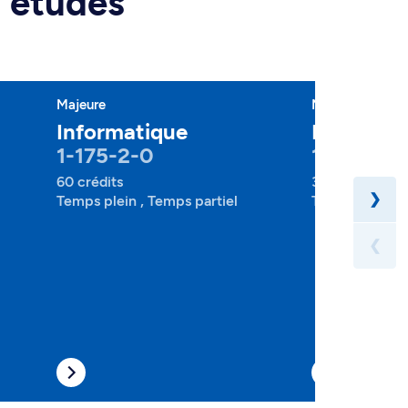
d'études
Majeure
Mineure
Informatique
Informat
1-175-2-0
1-175-4-
60 crédits
30 crédits
❯
Temps plein , Temps partiel
Temps plein , 
❮