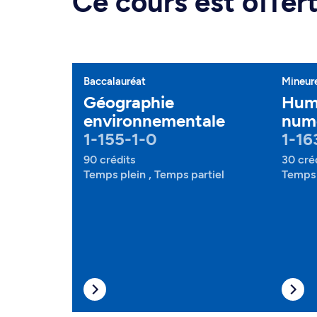
Ce cours est offe
Baccalauréat
Mineur
Géographie
Hum
environnementale
num
1-155-1-0
1-16
90 crédits
30 cré
Temps plein , Temps partiel
Temps 