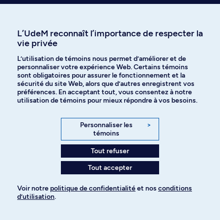
Visiter le Centre d’aide en ligne
L’UdeM reconnaît l’importance de respecter la
vie privée
L’utilisation de témoins nous permet d’améliorer et de
Voir nos réponses instantanées
personnaliser votre expérience Web. Certains témoins
sur l'admission
sont obligatoires pour assurer le fonctionnement et la
sécurité du site Web, alors que d’autres enregistrent vos
préférences. En acceptant tout, vous consentez à notre
utilisation de témoins pour mieux répondre à vos besoins.
Personnaliser les
>
témoins
Programmes à explorer
Tout refuser
Plus de choix au bout des doigts
Tout accepter
Mettez les chances de votre côté en ajoutant plusieurs
programmes à votre demande d’admission. Voici d’autres
Voir notre
politique de confidentialité
et nos
conditions
d’utilisation
.
choix d’études ayant piqué la curiosité des candidates et
Pour ajouter à votre demande
candidats intéressés par ce programme :