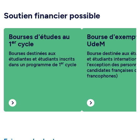
Soutien financier possible
Bourses d'études au
Bourse d'exempt
er
1
cycle
UdeM
Bourses destinées aux
Bourse destinée aux étud
étudiantes et étudiants inscrits
et étudiants internationa
er
dans un programme de 1
cycle
l’exception des personne
candidates françaises ou
francophones)