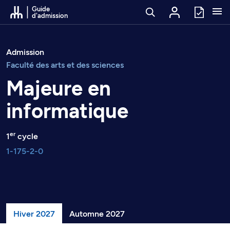
Passer au contenu
Guide
d'admission
Admission
Faculté des arts et des sciences
Majeure en
informatique
er
1
cycle
1-175-2-0
Hiver 2027
Automne 2027