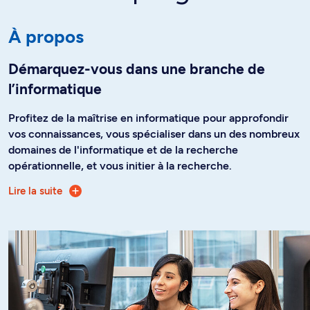
À propos
Démarquez-vous dans une branche de
l’informatique
Profitez de la maîtrise en informatique pour approfondir
vos connaissances, vous spécialiser dans un des nombreux
domaines de l'informatique et de la recherche
opérationnelle, et vous initier à la recherche.
Lire la suite
En réalisant un projet de recherche encadré par un
membre de l’équipe enseignante ou d’une chaire de
recherche de renommée mondiale, vous avez l’occasion
de faire partie de la nouvelle génération de chercheuses
et chercheurs spécialisés dans un domaine de pointe en
informatique, comme l’intelligence artificielle,
l’apprentissage automatique, l’informatique quantique, la
recherche opérationnelle, le génie logiciel, la bio-