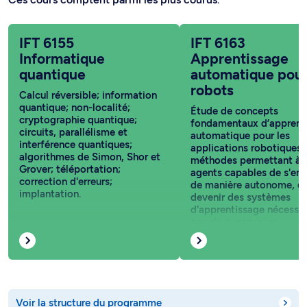
IFT 6155
IFT 6163
Informatique
Apprentissage
quantique
automatique pour
robots
Calcul réversible; information
quantique; non-localité;
Étude de concepts
cryptographie quantique;
fondamentaux d’apprent
circuits, parallélisme et
automatique pour les
interférence quantiques;
applications robotiques 
algorithmes de Simon, Shor et
méthodes permettant à 
Grover; téléportation;
agents capables de s'ent
correction d'erreurs;
de manière autonome, d
implantation.
devenir des systèmes
d'apprentissage nécessit
peu de supervision.
Voir la structure du programme