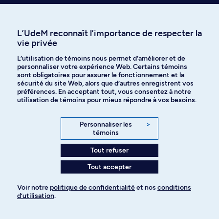
L’UdeM reconnaît l’importance de respecter la
Faculté des arts et des sciences
vie privée
L’utilisation de témoins nous permet d’améliorer et de
personnaliser votre expérience Web. Certains témoins
sont obligatoires pour assurer le fonctionnement et la
sécurité du site Web, alors que d’autres enregistrent vos
préférences. En acceptant tout, vous consentez à notre
utilisation de témoins pour mieux répondre à vos besoins.
Laissez-nous vous inspirer
Personnaliser les
>
témoins
Tout refuser
Tout accepter
L’histoire du
Département
DIRO
d'informatique 
Voir notre
politique de confidentialité
et nos
conditions
recherche
d’utilisation
.
opérationnelle
Pour ajouter à votre demande
Nouvelles