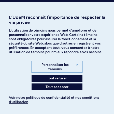
Bloc ST-70A Fondements en informatique
L’UdeM reconnaît l’importance de respecter la
Option - Maximum 12 crédits.
vie privée
IFT 6370
L’utilisation de témoins nous permet d’améliorer et de
personnaliser votre expérience Web. Certains témoins
Informatique théorique
sont obligatoires pour assurer le fonctionnement et la
Modèles du calcul. Calculabilité et décidabilité. Complexité. Hiérarchies.
sécurité du site Web, alors que d’autres enregistrent vos
Complétudes. Sujets choisis.
préférences. En acceptant tout, vous consentez à notre
utilisation de témoins pour mieux répondre à vos besoins.
4.0 Crédits
IFT 6390
Personnaliser les
>
Fondements de l'apprentissage machine
témoins
Éléments de base des algorithmes d'apprentissage statistique et
Tout refuser
symbolique. Exemples d'applications en forage de données,
reconnaissance des formes, régression non linéaire, et données
Tout accepter
temporelles.
Horaire de jour
4.0 Crédits
Voir notre
politique de confidentialité
et nos
conditions
d’utilisation
.