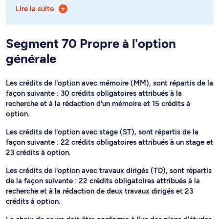
Lire la suite
suivie selon les modalités suivantes: mémoire (MM),
stage (ST), ou travaux dirigés (TD).
- l'option Apprentissage automatique (segment 77), qui
Segment 70 Propre à l'option
est suivie selon la modalité avec stage (ST).
générale
Les six options suivantes peuvent être suivies selon la
modalité avec mémoire (MM):
Les crédits de l'option avec mémoire (MM), sont répartis de la
façon suivante : 30 crédits obligatoires attribués à la
- l'option Imagerie (Segment 71)
recherche et à la rédaction d'un mémoire et 15 crédits à
- l'option Intelligence artificielle (Segment 72)
option.
- l'option Biologie computationnelle (Segment 73)
Les crédits de l'option avec stage (ST), sont répartis de la
façon suivante : 22 crédits obligatoires attribués à un stage et
- l'option Informatique théorique et quantique (Segment
23 crédits à option.
74)
Les crédits de l'option avec travaux dirigés (TD), sont répartis
- l'option Programmation et génie logiciel (Segment 75)
de la façon suivante : 22 crédits obligatoires attribués à la
recherche et à la rédaction de deux travaux dirigés et 23
- l'option Recherche opérationnelle (Segment 76).
crédits à option.