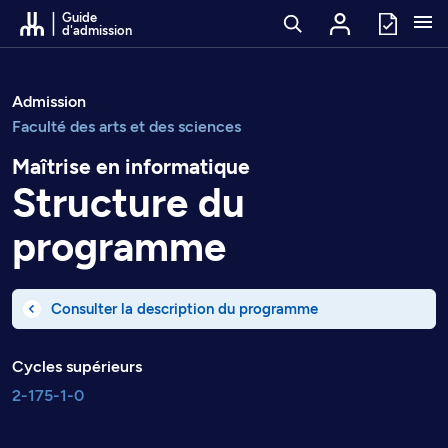
Passer au contenu
Guide
d'admission
Admission
Faculté des arts et des sciences
Maîtrise en informatique
Structure du
programme
Consulter la description du programme
Cycles supérieurs
2-175-1-0