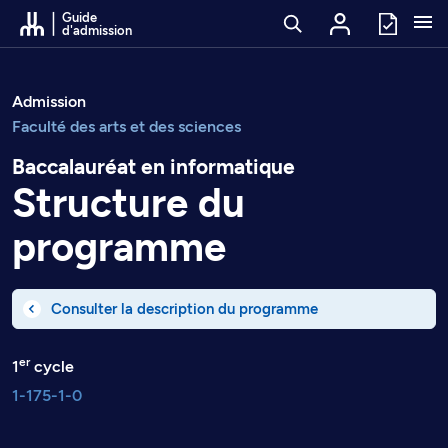
Passer au contenu
Guide
d'admission
Admission
Faculté des arts et des sciences
Baccalauréat en informatique
Structure du
programme
Consulter la description du programme
er
1
cycle
1-175-1-0