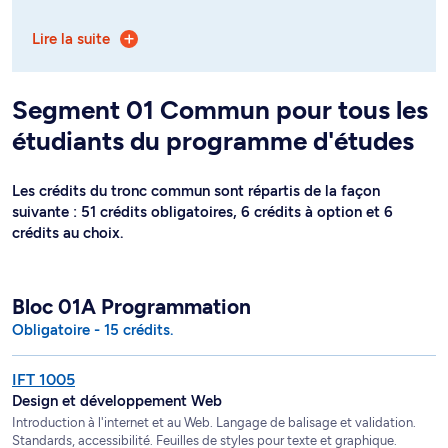
- orientation générale (segment 76)
Lire la suite
- orientation Coop (segment 77)
- cheminement honor (segment 78).
Segment 01 Commun pour tous les
Les crédits du baccalauréat (tronc commun et
étudiants du programme d'études
orientations) sont répartis de la façon suivante :
- orientation générale (segment 01 et 76) : 57 crédits
Les crédits du tronc commun sont répartis de la façon
obligatoires, 27 crédits à option et 6 crédits au choix
suivante : 51 crédits obligatoires, 6 crédits à option et 6
crédits au choix.
- orientation Coop (segment 01 et 77) : 66 crédits
obligatoires dont 9 de stages, 18 crédits à option et 6
crédits au choix
Bloc 01A Programmation
- cheminement honor (segment 01 et 78) : 54 crédits
Obligatoire - 15 crédits.
obligatoires, 30 crédits à option et 6 crédits au choix.
IFT 1005
Design et développement Web
Introduction à l'internet et au Web. Langage de balisage et validation.
Standards, accessibilité. Feuilles de styles pour texte et graphique.