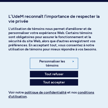
graphiques. Test du khi-deux. Théorie de la décision et inférence
bayésienne. Comparaisons de deux échantillons. Lié aux examens CAS et
agrément ICA.
L’UdeM reconnaît l’importance de respecter la
Horaire de jour et de soir
3.0 Crédits
vie privée
L’utilisation de témoins nous permet d’améliorer et de
personnaliser votre expérience Web. Certains témoins
sont obligatoires pour assurer le fonctionnement et la
Bloc 76D Projet et stage
sécurité du site Web, alors que d’autres enregistrent vos
préférences. En acceptant tout, vous consentez à notre
Option - Maximum 6 crédits.
utilisation de témoins pour mieux répondre à vos besoins.
HOR 3200
Personnaliser les
>
Horizon: outils numériques et défis du XXIe siècle
témoins
Résolutions de problèmes contemporains par l'entremise d'outils
numériques et de collaborations interdisciplinaires. Nouvelle thématique
Tout refuser
annuelle basée sur les enjeux de société actuels. Remarque : Pour en
savoir plus sur la
thématique annuelle de HOR3200
.
Tout accepter
Horaire de jour
3.0 Crédits
Voir notre
politique de confidentialité
et nos
conditions
d’utilisation
.
IFT 3150
Projet d'informatique