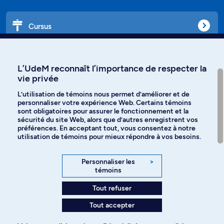
Cursus
Affiniti
L’UdeM reconnaît l’importance de respecter la
vie privée
L’utilisation de témoins nous permet d’améliorer et de
personnaliser votre expérience Web. Certains témoins
Langues
sont obligatoires pour assurer le fonctionnement et la
sécurité du site Web, alors que d’autres enregistrent vos
préférences. En acceptant tout, vous consentez à notre
Facebook
Instagram
utilisation de témoins pour mieux répondre à vos besoins.
TikTok
YouTube
Personnaliser les
>
témoins
Spotify
Tout refuser
Tout accepter
Politique de confidentialité