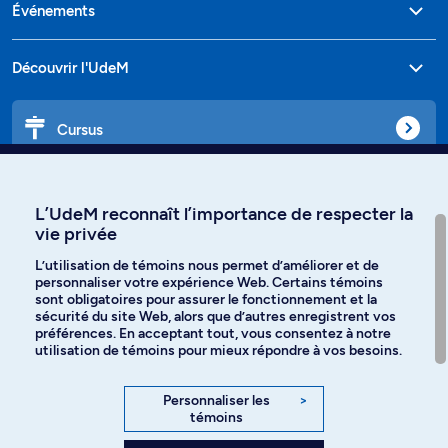
Événements
Découvrir l'UdeM
Cursus
Affiniti
L’UdeM reconnaît l’importance de respecter la
vie privée
L’utilisation de témoins nous permet d’améliorer et de
personnaliser votre expérience Web. Certains témoins
Langues
sont obligatoires pour assurer le fonctionnement et la
sécurité du site Web, alors que d’autres enregistrent vos
préférences. En acceptant tout, vous consentez à notre
Facebook
Instagram
utilisation de témoins pour mieux répondre à vos besoins.
TikTok
YouTube
Personnaliser les
>
témoins
Spotify