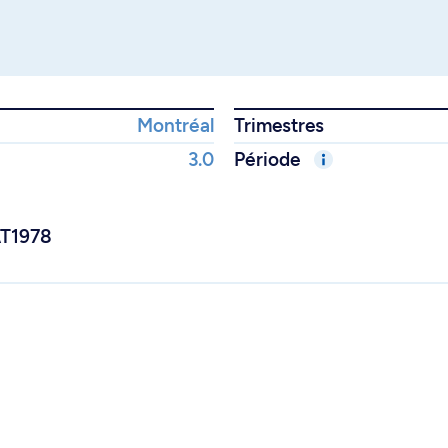
Montréal
Trimestres
3.0
Période
AT1978