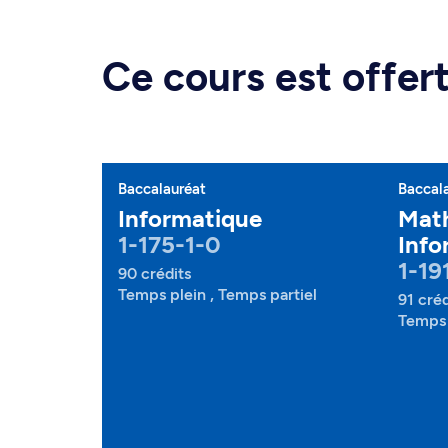
Ce cours est offe
Baccalauréat
Baccal
Informatique
Mat
1-175-1-0
Info
1-19
90 crédits
Temps plein , Temps partiel
91 créd
Temps 