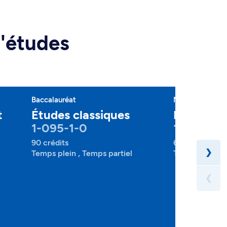
d'études
Baccalauréat
Majeure
t
Études classiques
Études cl
1-095-1-0
1-095-2-
90 crédits
60 crédits
❯
Temps plein , Temps partiel
Temps plein , 
❮