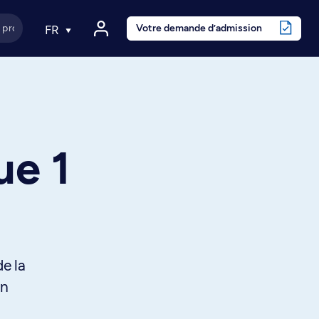
Votre demande d’admission
FR
ue 1
e la
en