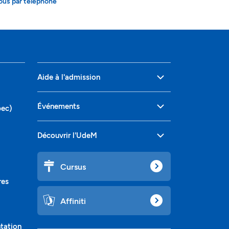
ous par téléphone
Aide à l'admission
Événements
bec)
Découvrir l'UdeM
Cursus
res
Affiniti
ntation