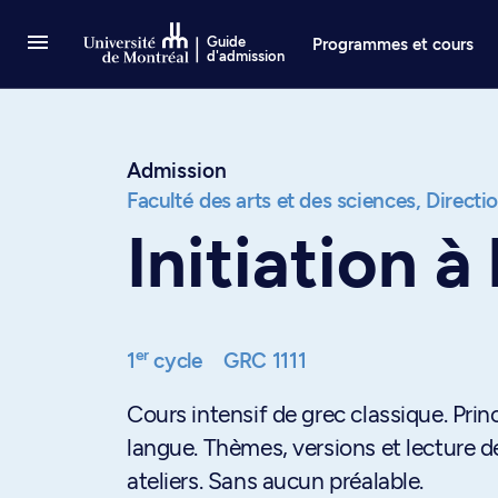
Passer au contenu
Guide
Programmes et cours
d'admission
Admission
Faculté des arts et des sciences,
Directi
Initiation à
er
1
cycle
GRC 1111
Cours intensif de grec classique. Pri
langue. Thèmes, versions et lecture d
ateliers. Sans aucun préalable.