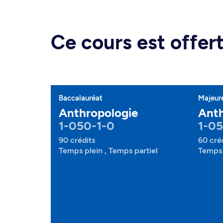
Ce cours est offe
Baccalauréat
Majeur
Anthropologie
Anth
1-050-1-0
1-0
90 crédits
60 cré
Temps plein , Temps partiel
Temps 