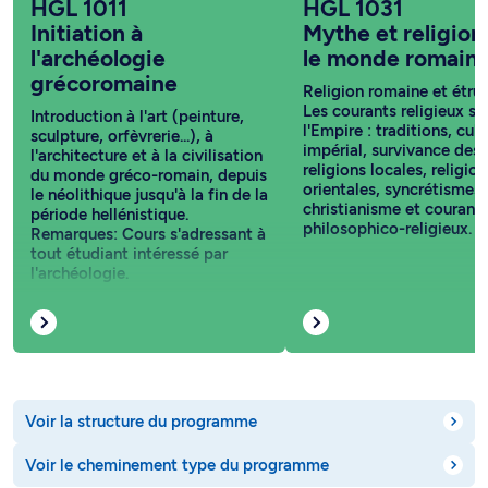
HGL 1011
HGL 1031
Initiation à
Mythe et religion
l'archéologie
le monde romain
grécoromaine
Religion romaine et étru
Les courants religieux so
Introduction à l'art (peinture,
l'Empire : traditions, cult
sculpture, orfèvrerie...), à
impérial, survivance des
l'architecture et à la civilisation
religions locales, religion
du monde gréco-romain, depuis
orientales, syncrétismes,
le néolithique jusqu'à la fin de la
christianisme et courant
période hellénistique.
philosophico-religieux.
Remarques: Cours s'adressant à
tout étudiant intéressé par
l'archéologie.
Voir la structure du programme
Voir le cheminement type du programme