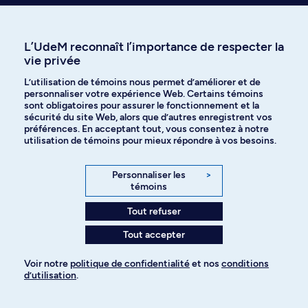
Temps plein , Temps partiel
Temps plein , Temps part
L’UdeM reconnaît l’importance de respecter la
vie privée
L’utilisation de témoins nous permet d’améliorer et de
personnaliser votre expérience Web. Certains témoins
sont obligatoires pour assurer le fonctionnement et la
sécurité du site Web, alors que d’autres enregistrent vos
préférences. En acceptant tout, vous consentez à notre
utilisation de témoins pour mieux répondre à vos besoins.
Explorez tous les programmes
Personnaliser les
>
Signaler un changement (usage interne)
témoins
Tout refuser
Tout accepter
Voir notre
politique de confidentialité
et nos
conditions
d’utilisation
.
Pour ajouter à votre demande
Besoin d’aide?
On est là pour vous!