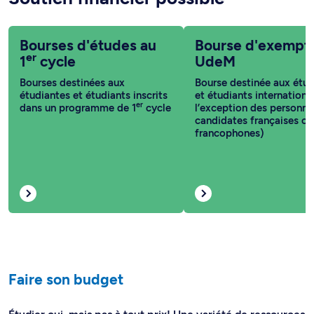
Bourses d'études au
Bourse d'exempt
er
1
cycle
UdeM
Bourses destinées aux
Bourse destinée aux étud
étudiantes et étudiants inscrits
et étudiants internationa
er
dans un programme de 1
cycle
l’exception des personne
candidates françaises ou
francophones)
Faire son budget