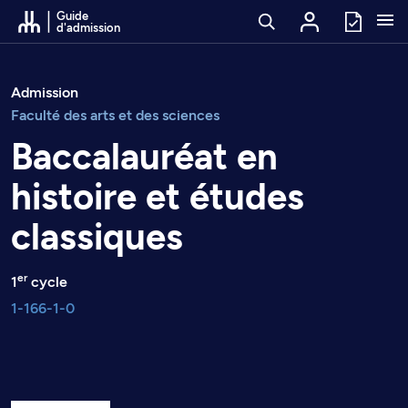
Passer au contenu
Guide
d'admission
Admission
Faculté des arts et des sciences
Baccalauréat en
histoire et études
classiques
er
1
cycle
1-166-1-0