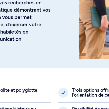
 vos recherches en
ratique démontrant vos
on vous permet
le, d’exercer votre
 habiletés en
unication.
lite et polyglotte
Trois options off
l’orientation de c
ptions Histoire au
Possibilité de so