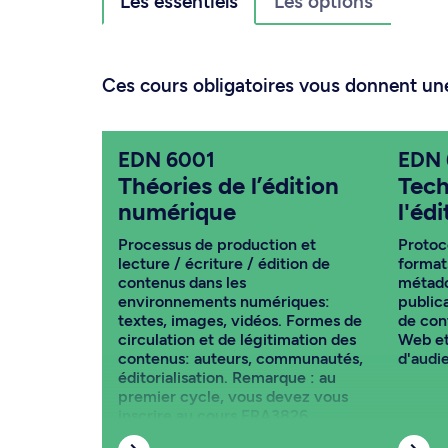
Les essentiels
Les options
Ces cours obligatoires vous donnent un
EDN 6001
EDN 
Théories de l’édition
Tech
numérique
l'éd
Processus de production et
Protoc
lecture / écriture / édition de
format
contenus dans les
métado
environnements numériques:
public
textes, images, vidéos. Formes de
de con
circulation et de légitimation des
Web et
contenus: auteurs, communautés,
d'audi
éditorialisation. Remarque : au
premier cycle, vous devez vous
inscrire au cours FRA3826.