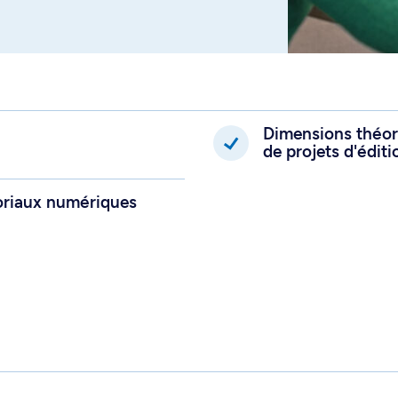
ture de l'information,
lisabilité des systèmes
et les métadonnées.
 en mesure de :
Dimensions théor
dans lequel se fait
de projets d'édit
social, économique,
e, technologique et
toriaux numériques
éditoriales et les
rs implications sociales,
relles
ires à un projet