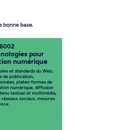
e bonne base.
6002
nologies pour
ition numérique
oles et standards du Web,
s de publication,
nnées, plates-formes de
ation numérique, diffusion
tenu textuel et multimédia,
 réseaux sociaux, mesures
ence.