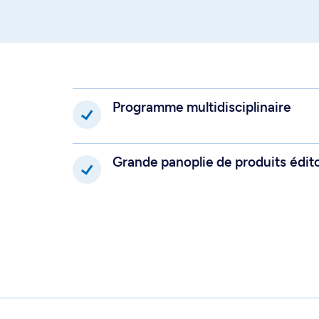
les notions fondamentales d'architec
d'ergonomie, d'accessibilité et d'uti
et des produits, les plates-formes 
Au terme du programme, vous serez
Programme multidisciplinaire
Expliquer l'environnement global 
l'édition numérique (historique, 
littéraire, artistique, scientifiqu
juridique)
Grande panoplie de produits édi
Décrire les différentes pratiques 
produits éditoriaux, ainsi que leu
politiques, économiques et cultu
Utiliser les technologies nécessa
d'édition numérique