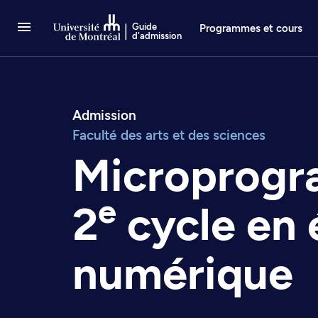
Passer au contenu
Guide
Programmes et cours
d'admission
Admission
Faculté des arts et des sciences
Microprog
e
2
cycle en 
numérique