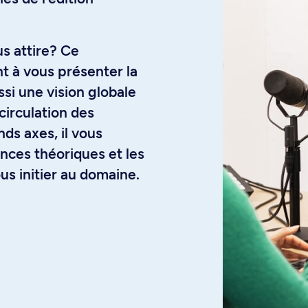
s attire? Ce
 à vous présenter la
si une vision globale
circulation des
ds axes, il vous
nces théoriques et les
us initier au domaine.
 les fondements
numérique, ainsi qu'une
 sociaux, économiques et
. L'axe technologique
ns l'édition numérique,