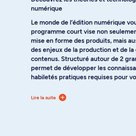
numérique
Le monde de l’édition numérique vou
programme court vise non seulement
mise en forme des produits, mais aus
des enjeux de la production et de la 
contenus. Structuré autour de 2 gran
permet de développer les connaissa
habiletés pratiques requises pour vo
L’axe théorique couvre l'histoire et
Lire la suite
théoriques de l'édition imprimée et 
réflexion sur les impacts culturels,
scientifiques de l'édition numérique
aborde les technologies utilisées da