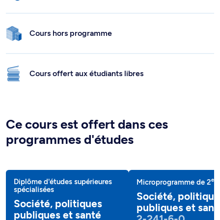
Cours hors programme
Cours offert aux étudiants libres
Ce cours est offert dans ces
programmes d'études
e
Diplôme d'études supérieures
Microprogramme de 2
c
spécialisées
Société, politiqu
Société, politiques
publiques et sant
publiques et santé
2-241-6-0