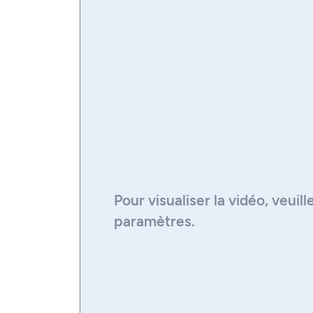
Familiarisez-vous avec la méthode sc
approfondissez vos connaissances f
réalisation d'une activité de recherc
d'un membre du corps professoral.
Modalité avec stage
Intégrez un milieu professionnel act
environnementale et santé au travail
travaux d'une équipe et réalisez un p
Pour visualiser la
vidéo
, veuil
paramètres.