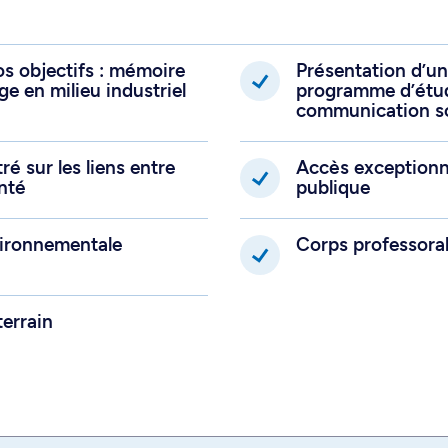
 qui souhaitent
e vers la santé des
os objectifs : mémoire
Présentation d’un 
 sont possibles : avec
ailleurs et
ge en milieu industriel
programme d’étud
s maîtrises avec stage
communication sc
s. Si vous désirez faire
option dans laquelle
é sur les liens entre
Accès exceptionne
nté
publique
ir l'assentiment du
vironnementale
Corps professora
e de recherche si vous
terrain
démarche de la