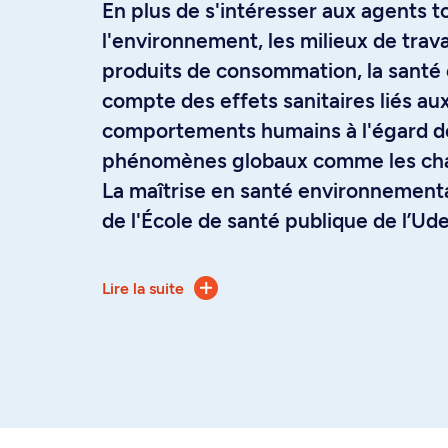
En plus de s'intéresser aux agents 
l'environnement, les milieux de travai
produits de consommation, la santé
compte des effets sanitaires liés 
comportements humains à l'égard de
phénomènes globaux comme les cha
La maîtrise en santé environnemental
de l'École de santé publique de l’U
former des scientifiques qui contribu
Ce programme s'adresse aux titulair
évaluer et à interpréter les relation
Lire la suite
cycle en sciences fondamentales, b
et la santé humaine. Découvrez co
naturelles, en génie, en sciences de
solutions aux problèmes reliés à l'i
animale, ainsi qu'aux personnes issu
agresseurs rencontrés dans l'enviro
variées. Il s'adresse également au 
substances toxiques que l'on retrouv
souhaitant progresser dans leur car
que l'air extérieur, l'air intérieur, l'e
est idéale pour les personnes intére