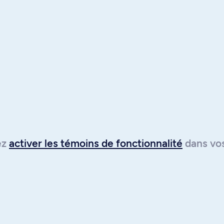
ientifique et
ondamentales par la
he sous la supervision
if en santé
, participez aux
rojet.
lez
activer les témoins de fonctionnalité
dans vo