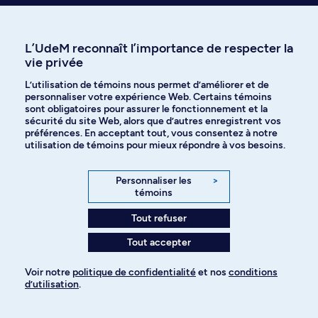
L’UdeM reconnaît l’importance de respecter la
Programmes à explorer
vie privée
Plus de choix au bout des doigts
L’utilisation de témoins nous permet d’améliorer et de
personnaliser votre expérience Web. Certains témoins
Mettez les chances de votre côté en ajoutant plusieurs
sont obligatoires pour assurer le fonctionnement et la
programmes à votre demande d’admission. Voici d’autres
sécurité du site Web, alors que d’autres enregistrent vos
choix d’études ayant piqué la curiosité des candidates et
préférences. En acceptant tout, vous consentez à notre
utilisation de témoins pour mieux répondre à vos besoins.
candidats intéressés par ce programme :
Personnaliser les
>
témoins
Diplôme d'études supérieures
Diplôme d'études supéri
spécialisées
spécialisées
Tout refuser
Hygiène du travail
Toxicologie et an
Tout accepter
2-488-1-1
du risque
2-486-1-2
Voir notre
politique de confidentialité
et nos
conditions
30 crédits
d’utilisation
.
Temps plein , Temps partiel
30 crédits
Pour ajouter à votre demande
Temps plein , Temps part