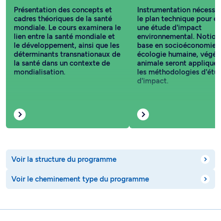
Présentation des concepts et
Instrumentation nécessai
cadres théoriques de la santé
le plan technique pour e
mondiale. Le cours examinera le
une étude d'impact
lien entre la santé mondiale et
environnemental. Notion
le développement, ainsi que les
base en socioéconomie, 
déterminants transnationaux de
écologie humaine, végéta
la santé dans un contexte de
animale seront appliquée
mondialisation.
les méthodologies d'étu
d'impact.
Voir la structure du programme
Voir le cheminement type du programme