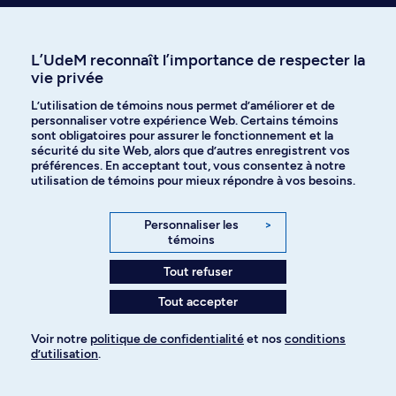
Prenez une longueur d’avance en
découvrant ce qu’on a écrit sur le
sujet
L’UdeM reconnaît l’importance de respecter la
vie privée
L’utilisation de témoins nous permet d’améliorer et de
Voyez les thèses ou mémoires dans cette discipline
personnaliser votre expérience Web. Certains témoins
sont obligatoires pour assurer le fonctionnement et la
sécurité du site Web, alors que d’autres enregistrent vos
préférences. En acceptant tout, vous consentez à notre
utilisation de témoins pour mieux répondre à vos besoins.
Personnaliser les
>
Besoin d’info sur
témoins
Tout refuser
l’admission?
Tout accepter
Voir notre
politique de confidentialité
et nos
conditions
d’utilisation
.
Pour ajouter à votre demande