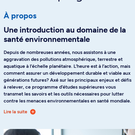
À propos
Une introduction au domaine de la
santé environnementale
Depuis de nombreuses années, nous assistons à une
aggravation des pollutions atmosphérique, terrestre et
aquatique à l’échelle planétaire. L’heure est à l’action, mais
comment assurer un développement durable et viable aux
générations futures? Axé sur les principaux enjeux et défis
à relever, ce programme d’études supérieures vous
transmet les savoirs et les outils nécessaires pour lutter
contre les menaces environnementales en santé mondiale.
Lire la suite
er
Ce programme s'adresse aux titulaires d’un diplôme de 1
cycle en sciences fondamentales, biomédicales ou
naturelles, en génie, en sciences de la santé humaine ou
animale, ainsi qu'aux personnes issues de formations très