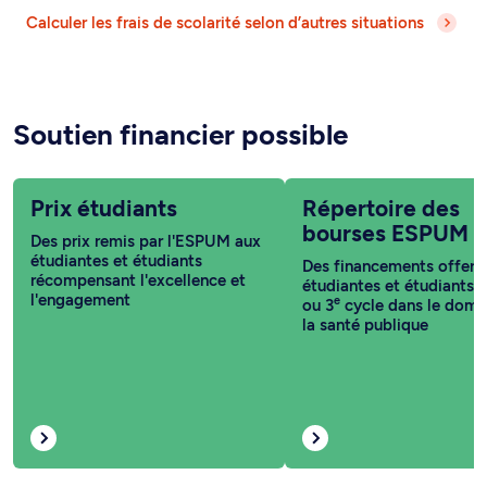
Calculer les frais de scolarité selon d’autres situations
Soutien financier possible
Prix étudiants
Répertoire des
bourses ESPUM
Des prix remis par l'ESPUM aux
étudiantes et étudiants
Des financements offert
récompensant l'excellence et
étudiantes et étudiants 
l'engagement
e
ou 3
cycle dans le doma
la santé publique