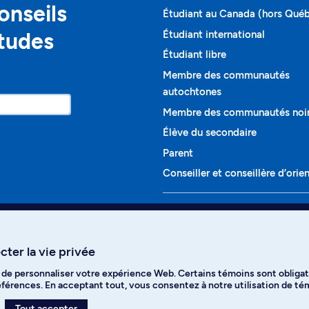
onseils
Étudiant au Canada (hors Qué
études
Étudiant international
Étudiant libre
Membre des communautés
autochtones
Membre des communautés noi
Élève du secondaire
Parent
Conseiller et conseillère d’orie
Programmes et cours
Liste complète des cours
ter la vie privée
Voir tous les programmes
t de personnaliser votre expérience Web. Certains témoins sont obligat
ikTok
YouTube
Spotify
références. En acceptant tout, vous consentez à notre utilisation de t
Tout accepter