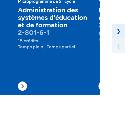
e
Microprogramme de 2
cycle
Microprogramm
Administration des
Évaluatio
systèmes d'éducation
compéte
et de formation
2-801-6-
2-801-6-1
❯
15 crédits
Temps plein , 
15 crédits
❮
Temps plein , Temps partiel