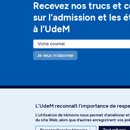
Recevez nos trucs et c
sur l’admission et les 
à l’UdeM
Je veux m'abonner
L’UdeM reconnaît l’importance de respec
L’utilisation de témoins nous permet d’améliorer e
Facebook
Instagram
T
du site Web, alors que d’autres enregistrent vos p
Tout refuser