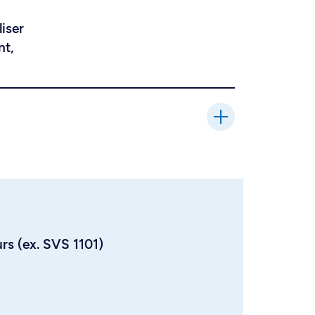
liser
nt,
urs (ex. SVS 1101)