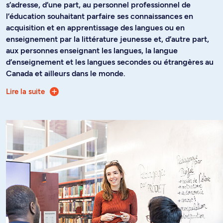
s’adresse, d’une part, au personnel professionnel de
l’éducation souhaitant parfaire ses connaissances en
acquisition et en apprentissage des langues ou en
enseignement par la littérature jeunesse et, d’autre part,
aux personnes enseignant les langues, la langue
d’enseignement et les langues secondes ou étrangères au
Canada et ailleurs dans le monde.
Lire la suite
La réalité multiculturelle et plurilingue de l'Amérique du
Nord se reflète dans la composition de la salle de classe et
fait inévitablement évoluer les pratiques et la réflexion sur
l'enseignement des langues, langue d'enseignement
comme langue seconde ou étrangère. Cette
hétérogénéité de la classe implique de développer des
préoccupations d'inclusion auxquelles le recours à la
littérature jeunesse permet en partie de répondre.
Ouvrez vos horizons de développement personnel et
professionnel autour des thématiques actuelles en
enseignement des langues :