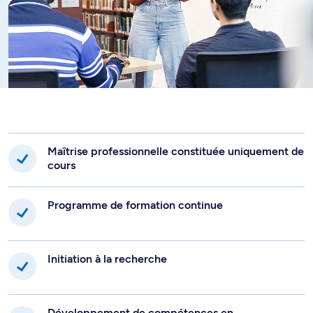
Les enjeux et les défis de l'enseignement des langues
L’apprentissage et l'enseignement de la langue par
l'oral, la lecture et l'écriture et la littérature
Les processus d'acquisition des langues secondes et
les approches d'enseignement
Les approches inclusives d'enseignement des langues
et la prise en compte du numérique
L'évaluation de la progression des apprentissages
Maîtrise professionnelle constituée uniquement de
cours
Programme de formation continue
Initiation à la recherche
Développement de compétences en