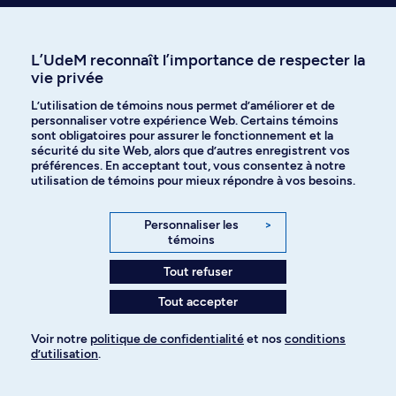
l’UdeM met la recherche au cœur de ses activités
académiques et de sa communauté scientifique. Il ne tient
qu’à vous d’y faire votre place!
L’UdeM reconnaît l’importance de respecter la
vie privée
L’utilisation de témoins nous permet d’améliorer et de
personnaliser votre expérience Web. Certains témoins
On recrute!
sont obligatoires pour assurer le fonctionnement et la
sécurité du site Web, alors que d’autres enregistrent vos
préférences. En acceptant tout, vous consentez à notre
Les profs ont souvent besoin d’un coup de main,
utilisation de témoins pour mieux répondre à vos besoins.
n’hésitez pas à vous renseigner auprès de votre
faculté. Voici quelques exemples de postes, stages,
Personnaliser les
>
projets ou possibilités d’encadrement en recherche
témoins
pour cette discipline :
Tout refuser
Tout accepter
Voir notre
politique de confidentialité
et nos
conditions
d’utilisation
.
Pour ajouter à votre demande